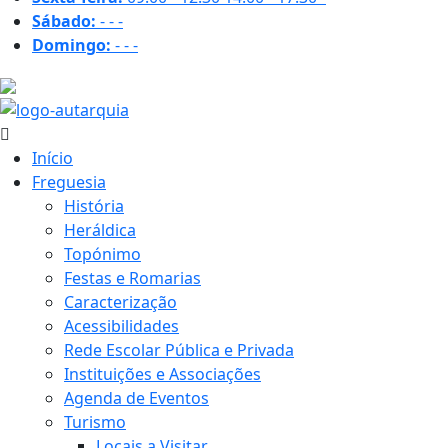
Sábado:
-
-
-
Domingo:
-
-
-
32.4 ºC
Início
Freguesia
História
Heráldica
Topónimo
Festas e Romarias
Caracterização
Acessibilidades
Rede Escolar Pública e Privada
Instituições e Associações
Agenda de Eventos
Turismo
Locais a Visitar