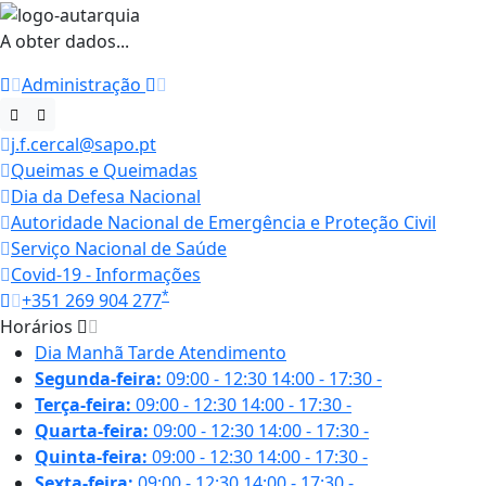
A obter dados...
Administração
j.f.cercal@sapo.pt
Queimas e Queimadas
Dia da Defesa Nacional
Autoridade Nacional de Emergência e Proteção Civil
Serviço Nacional de Saúde
Covid-19 - Informações
*
+351 269 904 277
Horários
Dia
Manhã
Tarde
Atendimento
Segunda-feira:
09:00 - 12:30
14:00 - 17:30
-
Terça-feira:
09:00 - 12:30
14:00 - 17:30
-
Quarta-feira:
09:00 - 12:30
14:00 - 17:30
-
Quinta-feira:
09:00 - 12:30
14:00 - 17:30
-
Sexta-feira:
09:00 - 12:30
14:00 - 17:30
-