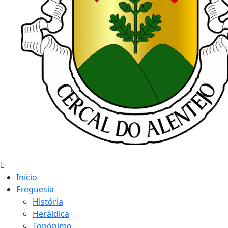
Início
Freguesia
História
Heráldica
Topónimo