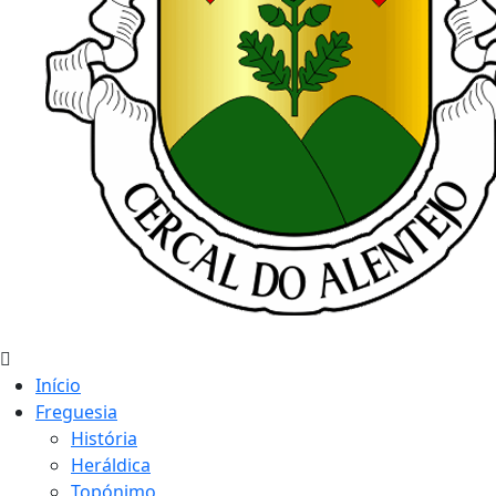
Início
Freguesia
História
Heráldica
Topónimo