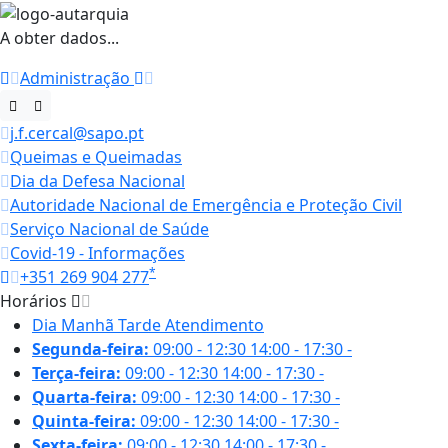
A obter dados...
Administração
j.f.cercal@sapo.pt
Queimas e Queimadas
Dia da Defesa Nacional
Autoridade Nacional de Emergência e Proteção Civil
Serviço Nacional de Saúde
Covid-19 - Informações
*
+351 269 904 277
Horários
Dia
Manhã
Tarde
Atendimento
Segunda-feira:
09:00 - 12:30
14:00 - 17:30
-
Terça-feira:
09:00 - 12:30
14:00 - 17:30
-
Quarta-feira:
09:00 - 12:30
14:00 - 17:30
-
Quinta-feira:
09:00 - 12:30
14:00 - 17:30
-
Sexta-feira:
09:00 - 12:30
14:00 - 17:30
-