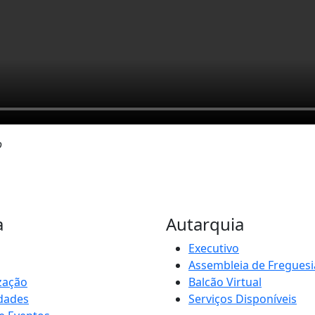
o
a
Autarquia
Executivo
Assembleia de Freguesi
zação
Balcão Virtual
idades
Serviços Disponíveis