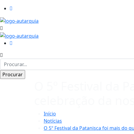
O 5º Festival da P
celebração da no
Início
Notícias
O 5º Festival da Patanisca foi mais do q