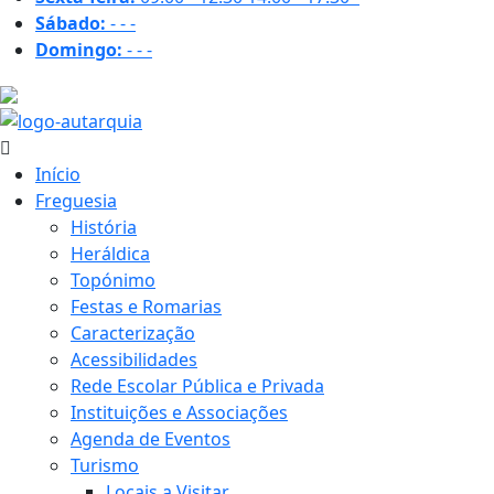
Sábado:
-
-
-
Domingo:
-
-
-
37.4 ºC
Início
Freguesia
História
Heráldica
Topónimo
Festas e Romarias
Caracterização
Acessibilidades
Rede Escolar Pública e Privada
Instituições e Associações
Agenda de Eventos
Turismo
Locais a Visitar