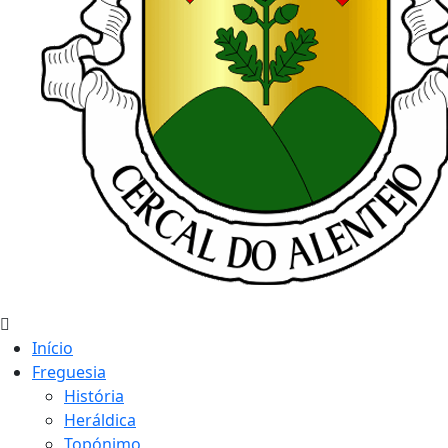
Início
Freguesia
História
Heráldica
Topónimo