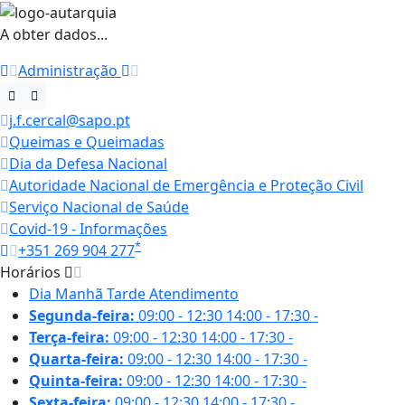
A obter dados...
Administração
j.f.cercal@sapo.pt
Queimas e Queimadas
Dia da Defesa Nacional
Autoridade Nacional de Emergência e Proteção Civil
Serviço Nacional de Saúde
Covid-19 - Informações
*
+351 269 904 277
Horários
Dia
Manhã
Tarde
Atendimento
Segunda-feira:
09:00 - 12:30
14:00 - 17:30
-
Terça-feira:
09:00 - 12:30
14:00 - 17:30
-
Quarta-feira:
09:00 - 12:30
14:00 - 17:30
-
Quinta-feira:
09:00 - 12:30
14:00 - 17:30
-
Sexta-feira:
09:00 - 12:30
14:00 - 17:30
-