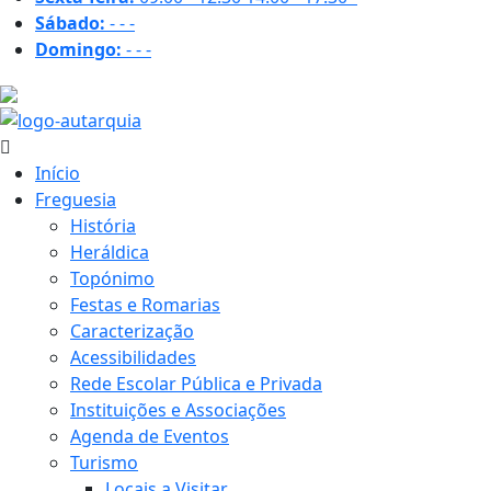
Sábado:
-
-
-
Domingo:
-
-
-
18.7 ºC
Início
Freguesia
História
Heráldica
Topónimo
Festas e Romarias
Caracterização
Acessibilidades
Rede Escolar Pública e Privada
Instituições e Associações
Agenda de Eventos
Turismo
Locais a Visitar