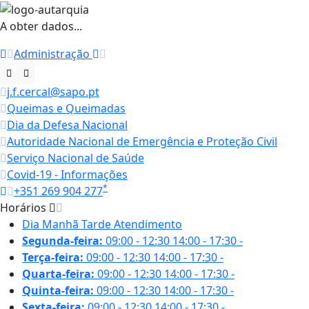
A obter dados...
Administração
j.f.cercal@sapo.pt
Queimas e Queimadas
Dia da Defesa Nacional
Autoridade Nacional de Emergência e Proteção Civil
Serviço Nacional de Saúde
Covid-19 - Informações
*
+351 269 904 277
Horários
Dia
Manhã
Tarde
Atendimento
Segunda-feira:
09:00 - 12:30
14:00 - 17:30
-
Terça-feira:
09:00 - 12:30
14:00 - 17:30
-
Quarta-feira:
09:00 - 12:30
14:00 - 17:30
-
Quinta-feira:
09:00 - 12:30
14:00 - 17:30
-
Sexta-feira:
09:00 - 12:30
14:00 - 17:30
-