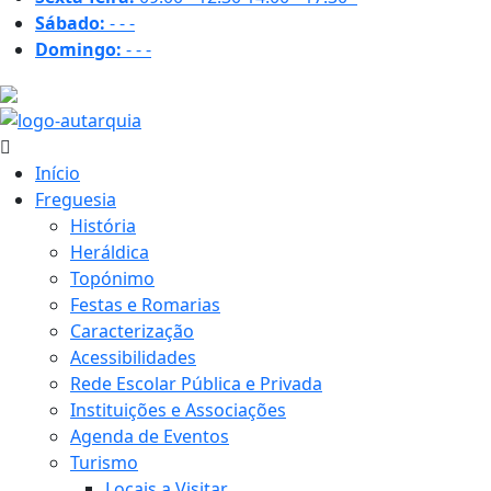
Sábado:
-
-
-
Domingo:
-
-
-
37 ºC
Início
Freguesia
História
Heráldica
Topónimo
Festas e Romarias
Caracterização
Acessibilidades
Rede Escolar Pública e Privada
Instituições e Associações
Agenda de Eventos
Turismo
Locais a Visitar