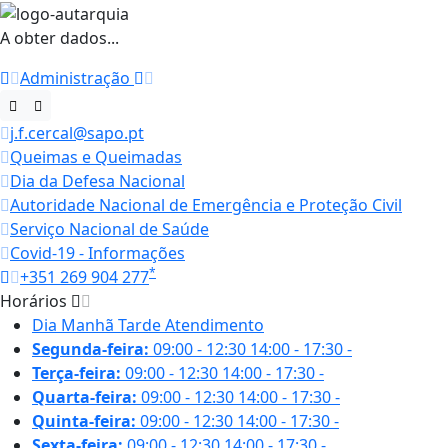
A obter dados...
Administração
j.f.cercal@sapo.pt
Queimas e Queimadas
Dia da Defesa Nacional
Autoridade Nacional de Emergência e Proteção Civil
Serviço Nacional de Saúde
Covid-19 - Informações
*
+351 269 904 277
Horários
Dia
Manhã
Tarde
Atendimento
Segunda-feira:
09:00 - 12:30
14:00 - 17:30
-
Terça-feira:
09:00 - 12:30
14:00 - 17:30
-
Quarta-feira:
09:00 - 12:30
14:00 - 17:30
-
Quinta-feira:
09:00 - 12:30
14:00 - 17:30
-
Sexta-feira:
09:00 - 12:30
14:00 - 17:30
-