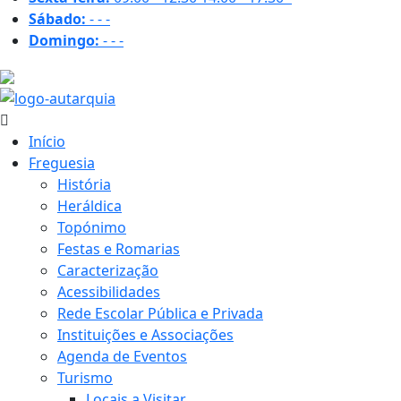
Sábado:
-
-
-
Domingo:
-
-
-
19.3 ºC
Início
Freguesia
História
Heráldica
Topónimo
Festas e Romarias
Caracterização
Acessibilidades
Rede Escolar Pública e Privada
Instituições e Associações
Agenda de Eventos
Turismo
Locais a Visitar