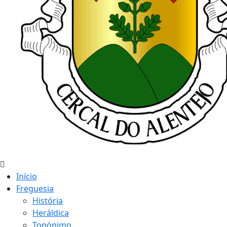
Início
Freguesia
História
Heráldica
Topónimo