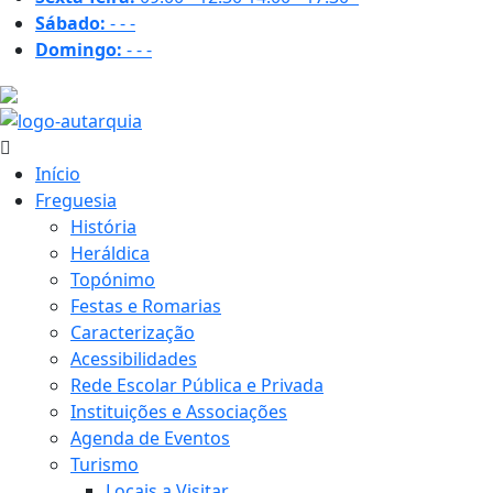
Sábado:
-
-
-
Domingo:
-
-
-
35.1 ºC
Início
Freguesia
História
Heráldica
Topónimo
Festas e Romarias
Caracterização
Acessibilidades
Rede Escolar Pública e Privada
Instituições e Associações
Agenda de Eventos
Turismo
Locais a Visitar