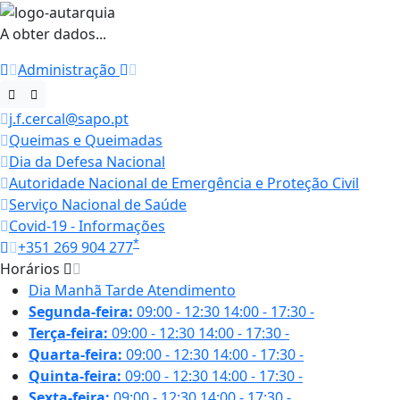
A obter dados...
Administração
j.f.cercal@sapo.pt
Queimas e Queimadas
Dia da Defesa Nacional
Autoridade Nacional de Emergência e Proteção Civil
Serviço Nacional de Saúde
Covid-19 - Informações
*
+351 269 904 277
Horários
Dia
Manhã
Tarde
Atendimento
Segunda-feira:
09:00 - 12:30
14:00 - 17:30
-
Terça-feira:
09:00 - 12:30
14:00 - 17:30
-
Quarta-feira:
09:00 - 12:30
14:00 - 17:30
-
Quinta-feira:
09:00 - 12:30
14:00 - 17:30
-
Sexta-feira:
09:00 - 12:30
14:00 - 17:30
-