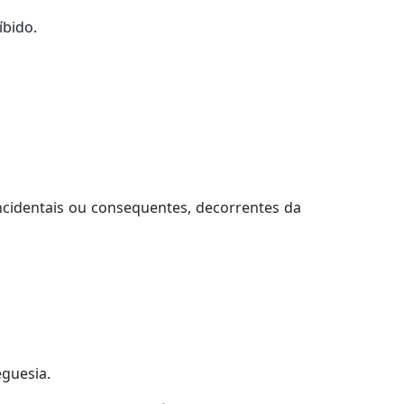
íbido.
ncidentais ou consequentes, decorrentes da
eguesia.