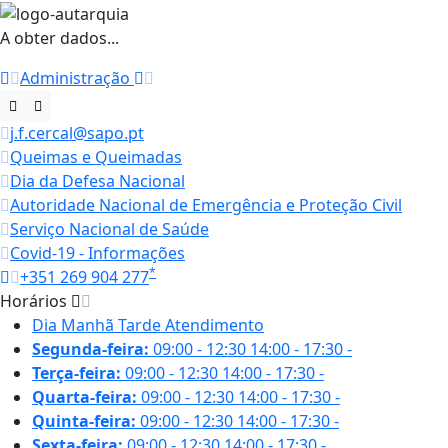
A obter dados...
Administração
j.f.cercal@sapo.pt
Queimas e Queimadas
Dia da Defesa Nacional
Autoridade Nacional de Emergência e Proteção Civil
Serviço Nacional de Saúde
Covid-19 - Informações
*
+351 269 904 277
Horários
Dia
Manhã
Tarde
Atendimento
Segunda-feira:
09:00 - 12:30
14:00 - 17:30
-
Terça-feira:
09:00 - 12:30
14:00 - 17:30
-
Quarta-feira:
09:00 - 12:30
14:00 - 17:30
-
Quinta-feira:
09:00 - 12:30
14:00 - 17:30
-
Sexta-feira:
09:00 - 12:30
14:00 - 17:30
-