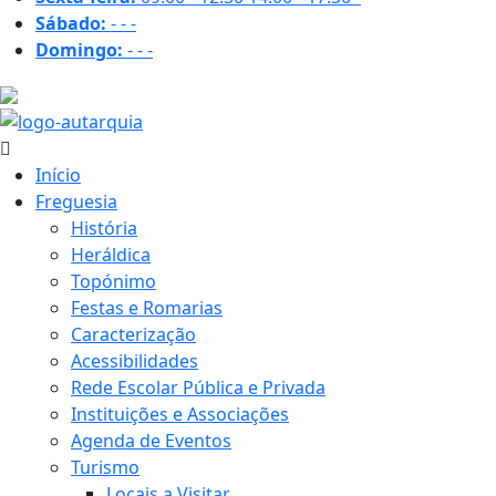
Sábado:
-
-
-
Domingo:
-
-
-
16.2 ºC
Início
Freguesia
História
Heráldica
Topónimo
Festas e Romarias
Caracterização
Acessibilidades
Rede Escolar Pública e Privada
Instituições e Associações
Agenda de Eventos
Turismo
Locais a Visitar