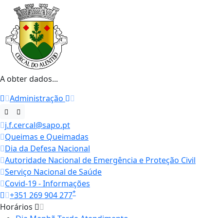
A obter dados...
Administração
j.f.cercal@sapo.pt
Queimas e Queimadas
Dia da Defesa Nacional
Autoridade Nacional de Emergência e Proteção Civil
Serviço Nacional de Saúde
Covid-19 - Informações
*
+351 269 904 277
Horários