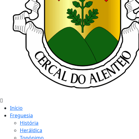
Início
Freguesia
História
Heráldica
Topónimo