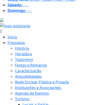
Sábado:
-
-
-
Domingo:
-
-
-
26.9 ºC
Início
Freguesia
História
Heráldica
Topónimo
Festas e Romarias
Caracterização
Acessibilidades
Rede Escolar Pública e Privada
Instituições e Associações
Agenda de Eventos
Turismo
Locais a Visitar