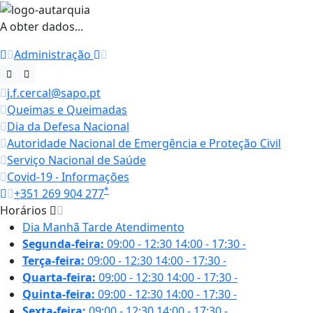
A obter dados...
Administração
j.f.cercal@sapo.pt
Queimas e Queimadas
Dia da Defesa Nacional
Autoridade Nacional de Emergência e Proteção Civil
Serviço Nacional de Saúde
Covid-19 - Informações
*
+351 269 904 277
Horários
Dia
Manhã
Tarde
Atendimento
Segunda-feira:
09:00 - 12:30
14:00 - 17:30
-
Terça-feira:
09:00 - 12:30
14:00 - 17:30
-
Quarta-feira:
09:00 - 12:30
14:00 - 17:30
-
Quinta-feira:
09:00 - 12:30
14:00 - 17:30
-
Sexta-feira:
09:00 - 12:30
14:00 - 17:30
-