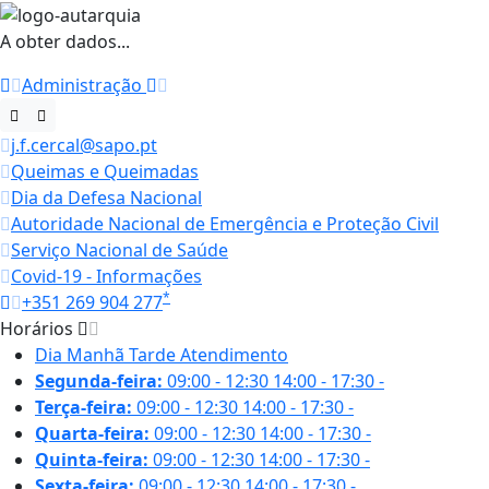
A obter dados...
Administração
j.f.cercal@sapo.pt
Queimas e Queimadas
Dia da Defesa Nacional
Autoridade Nacional de Emergência e Proteção Civil
Serviço Nacional de Saúde
Covid-19 - Informações
*
+351 269 904 277
Horários
Dia
Manhã
Tarde
Atendimento
Segunda-feira:
09:00 - 12:30
14:00 - 17:30
-
Terça-feira:
09:00 - 12:30
14:00 - 17:30
-
Quarta-feira:
09:00 - 12:30
14:00 - 17:30
-
Quinta-feira:
09:00 - 12:30
14:00 - 17:30
-
Sexta-feira:
09:00 - 12:30
14:00 - 17:30
-