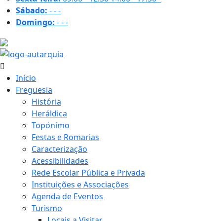
Sábado:
-
-
-
Domingo:
-
-
-
25.9 ºC
Início
Freguesia
História
Heráldica
Topónimo
Festas e Romarias
Caracterização
Acessibilidades
Rede Escolar Pública e Privada
Instituições e Associações
Agenda de Eventos
Turismo
Locais a Visitar