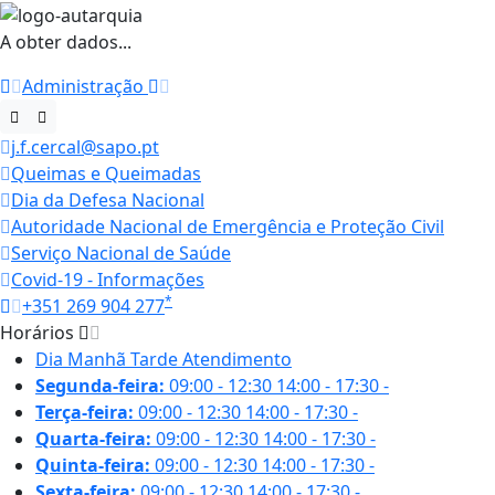
A obter dados...
Administração
j.f.cercal@sapo.pt
Queimas e Queimadas
Dia da Defesa Nacional
Autoridade Nacional de Emergência e Proteção Civil
Serviço Nacional de Saúde
Covid-19 - Informações
*
+351 269 904 277
Horários
Dia
Manhã
Tarde
Atendimento
Segunda-feira:
09:00 - 12:30
14:00 - 17:30
-
Terça-feira:
09:00 - 12:30
14:00 - 17:30
-
Quarta-feira:
09:00 - 12:30
14:00 - 17:30
-
Quinta-feira:
09:00 - 12:30
14:00 - 17:30
-
Sexta-feira:
09:00 - 12:30
14:00 - 17:30
-