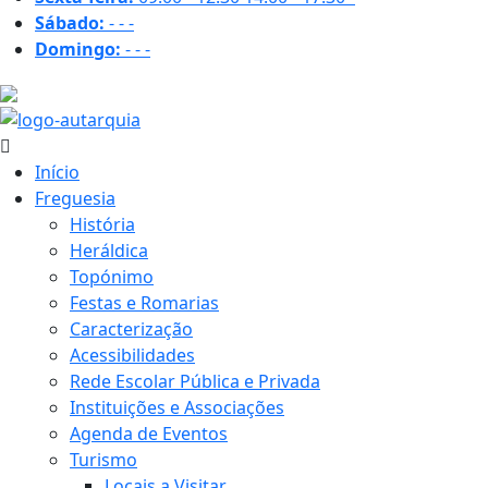
Sábado:
-
-
-
Domingo:
-
-
-
16.4 ºC
Início
Freguesia
História
Heráldica
Topónimo
Festas e Romarias
Caracterização
Acessibilidades
Rede Escolar Pública e Privada
Instituições e Associações
Agenda de Eventos
Turismo
Locais a Visitar