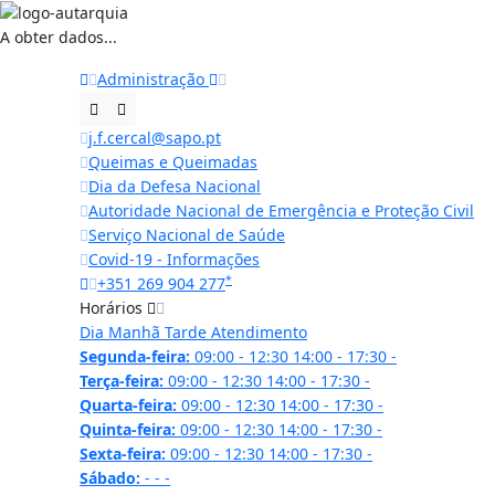
A obter dados...
Administração
j.f.cercal@sapo.pt
Queimas e Queimadas
Dia da Defesa Nacional
Autoridade Nacional de Emergência e Proteção Civil
Serviço Nacional de Saúde
Covid-19 - Informações
*
+351 269 904 277
Horários
Dia
Manhã
Tarde
Atendimento
Segunda-feira:
09:00 - 12:30
14:00 - 17:30
-
Terça-feira:
09:00 - 12:30
14:00 - 17:30
-
Quarta-feira:
09:00 - 12:30
14:00 - 17:30
-
Quinta-feira:
09:00 - 12:30
14:00 - 17:30
-
Sexta-feira:
09:00 - 12:30
14:00 - 17:30
-
Sábado:
-
-
-