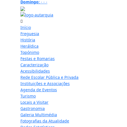
Domingo:
-
-
-
31.5 ºC
Início
Freguesia
História
Heráldica
Topónimo
Festas e Romarias
Caracterização
Acessibilidades
Rede Escolar Pública e Privada
Instituições e Associações
Agenda de Eventos
Turismo
Locais a Visitar
Gastronomia
Galeria Multimédia
Fotografias da Atualidade