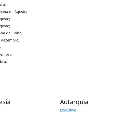
bro;
emana de Agosto;
gosto;
gosto;
ana de junho;
e dezembro;
;
tembro;
bro;
esia
Autarquia
Executivo