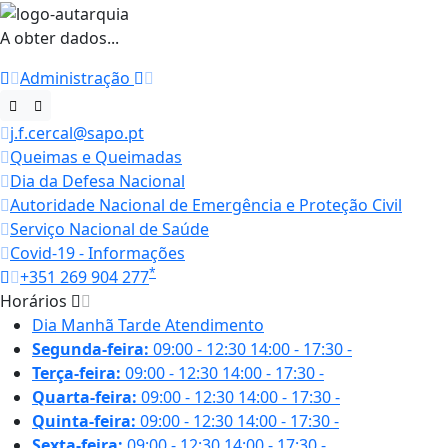
A obter dados...
Administração
j.f.cercal@sapo.pt
Queimas e Queimadas
Dia da Defesa Nacional
Autoridade Nacional de Emergência e Proteção Civil
Serviço Nacional de Saúde
Covid-19 - Informações
*
+351 269 904 277
Horários
Dia
Manhã
Tarde
Atendimento
Segunda-feira:
09:00 - 12:30
14:00 - 17:30
-
Terça-feira:
09:00 - 12:30
14:00 - 17:30
-
Quarta-feira:
09:00 - 12:30
14:00 - 17:30
-
Quinta-feira:
09:00 - 12:30
14:00 - 17:30
-
Sexta-feira:
09:00 - 12:30
14:00 - 17:30
-