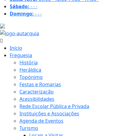
Sábado:
-
-
-
Domingo:
-
-
-
31.2 ºC
Início
Freguesia
História
Heráldica
Topónimo
Festas e Romarias
Caracterização
Acessibilidades
Rede Escolar Pública e Privada
Instituições e Associações
Agenda de Eventos
Turismo
Locais a Visitar